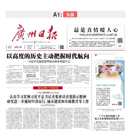
A1:
头版