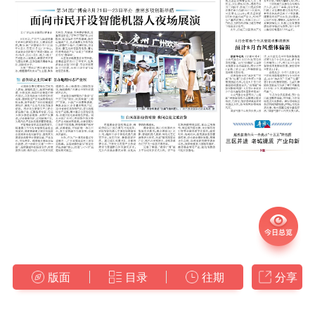
版面
目录
往期
分享