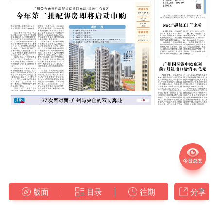
版面
目录
往期
分享