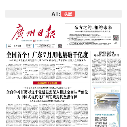
A1:
头版