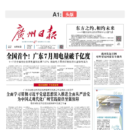
A1:
头版