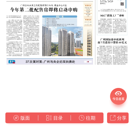
版面
目录
往期
分享