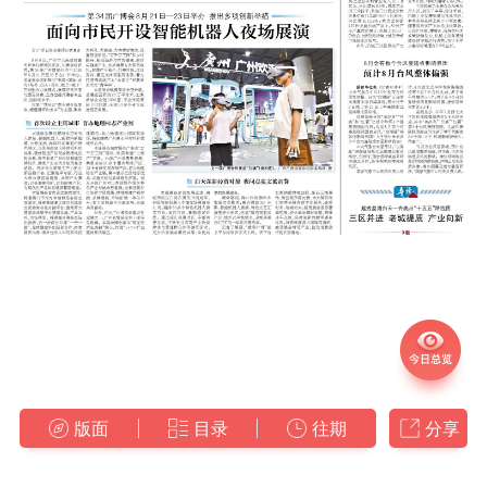
版面
目录
往期
分享