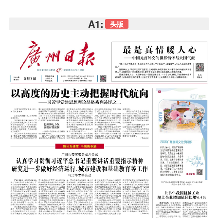
A1:
头版