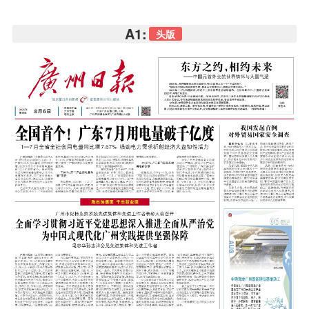
A1:
头版