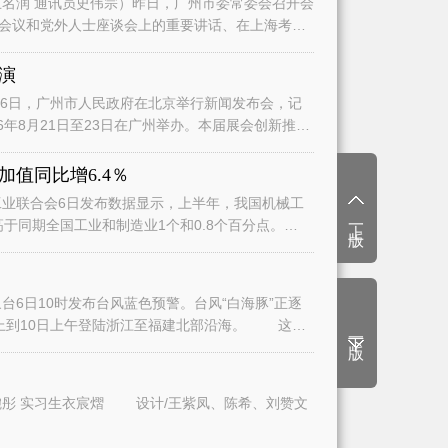
名润 通讯员史伟宗）昨日，广州市委常委会召开会
会议和党外人士座谈会上的重要讲话、在上海考察
演
日，广州市人民政府在北京举行新闻发布会，记
6年8月21日至23日在广州举办。本届展会创新推
值同比增6.4％
业联合会6日发布数据显示，上半年，我国机械工
上一版
高于同期全国工业和制造业1个和0.8个百分点。
6日10时发布台风蓝色预警。台风“白海豚”正逐
上到10日上午登陆浙江至福建北部沿海。 这将
下一版
文/广州日报全媒体记者曾繁莹、赵婉彤 实习生衣宸熠 设计/王紫凤、陈希、刘赞文