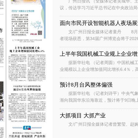
广州日报讯 （全媒体记者吴城华、王
议，传达学习习近平总书记在中央政治局
时的重要讲话重要指示和对基础教育工作
面向市民开设智能机器人夜场展
文/广州日报全媒体记者童丹 8月6
者现场获悉，第34届广州博览会将于202
行“主宾+国际、场内+场外、
上半年我国机械工业规上企业增加
据新华社电 （记者周圆）中国机械工
业规模以上企业增加值同比增长6.4％，
数据显示，上半年，机械工业规
预计8月台风整体偏强
据新华社电 （记者刘诗平）中央气象台
渐向我国华东沿海靠近，预计将于9日晚
是继台风“美莎克”“巴威”和“
大抓项目 大抓产业