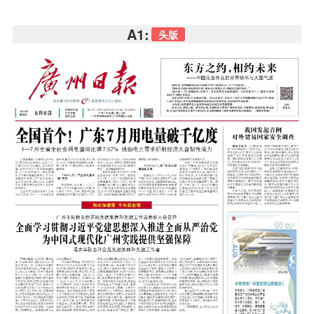
A1:
头版