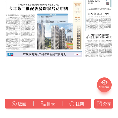
版面
目录
往期
分享