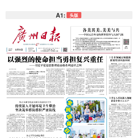
A1:
头版