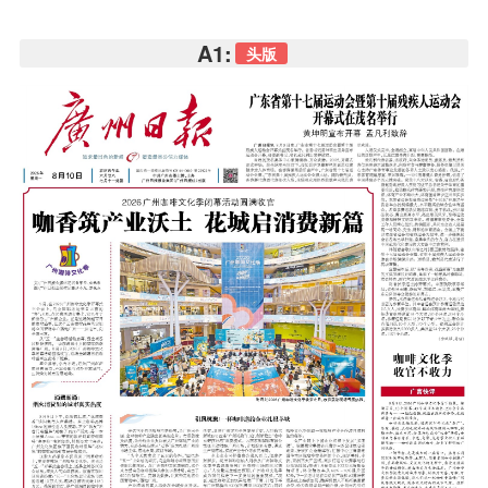
A1:
头版