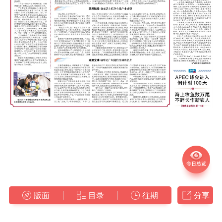
版面
目录
往期
分享