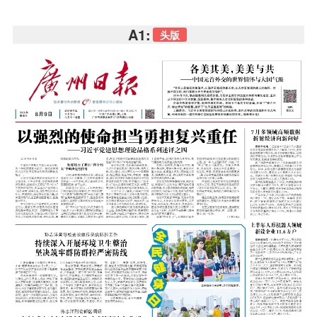
A1:
头版