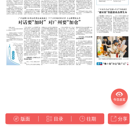
版面
目录
往期
分享