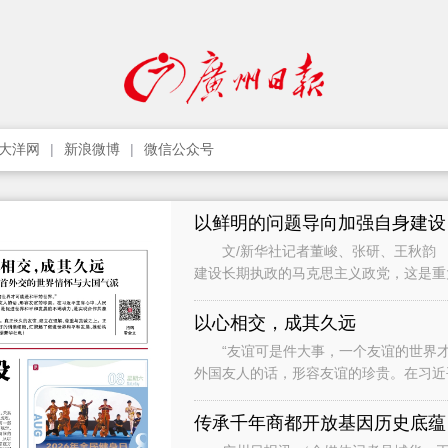
大洋网
新浪微博
微信公众号
以鲜明的问题导向加强自身建设
文/新华社记者董峻、张研、王秋韵 
建设长期执政的马克思主义政党，这是
党作为世界上最大的马克思主义执政党
以心相交，成其久远
“友谊可是件大事，一个友谊的世界才
外国友人的话，形容友谊的珍贵。在习近
础，是促进世界和平和发展的不竭动力，
传承千年商都开放基因历史底蕴