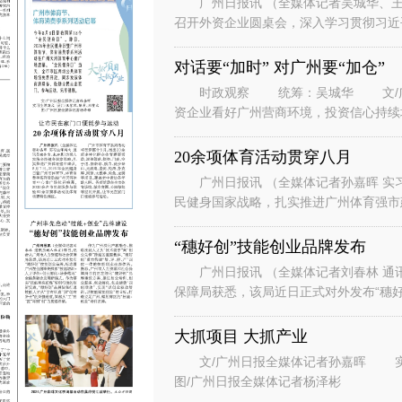
广州日报讯 （全媒体记者吴城华、王
召开外资企业圆桌会，深入学习贯彻习近
系列重要讲话重要指示精神，落实省委、
对话要“加时” 对广州要“加仓”
时政观察 统筹：吴城华 文/广州
资企业看好广州营商环境，投资信心持续
表团到访广州。” “华南美国
20余项体育活动贯穿八月
广州日报讯 （全媒体记者孙嘉晖 实习
民健身国家战略，扎实推进广州体育强市建
节、体育消费季系列活动在广州天河
“穗好创”技能创业品牌发布
广州日报讯 （全媒体记者刘春林 通
保障局获悉，该局近日正式对外发布“穗好
能培训+人才评价+创业孵化+场景
大抓项目 大抓产业
文/广州日报全媒体记者孙嘉晖 实习生谭斯文 设计/王紫凤、陈希、刘赞文
图/广州日报全媒体记者杨泽彬