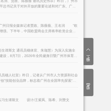
名润、贾政、陈薇薇 通讯员史伟宗）昨日，广州市
平总书记关于对外开放的重要论述和对广东、广州
日报全媒体记者贾政、陈薇薇、王名润 “欧
增强。下半年，中国欧盟商会主席将率欧资企业代
生谭斯文 通讯员穗体宣、朱珈慧）为深入实施全
上一版
设，8月7日，2026年全民健身日暨广州市体育
讯员穗人社宣）昨日，记者从广州市人力资源和社会
创”技能创业品牌，标志着广州在全国率先探索“技
下一版