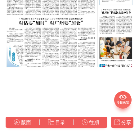
版面
目录
往期
分享