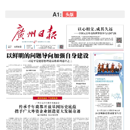
A1:
头版