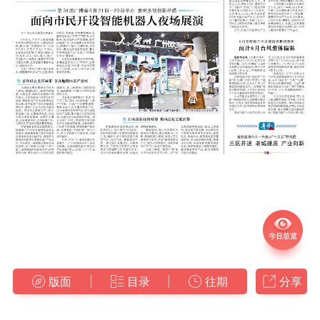
版面
目录
往期
分享