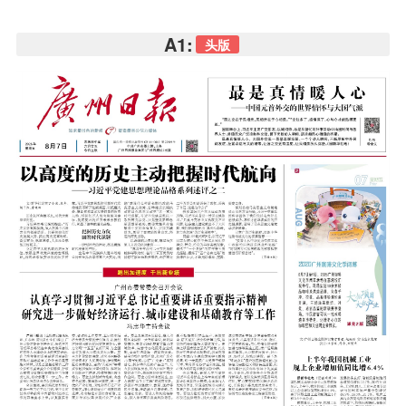
A1:
头版