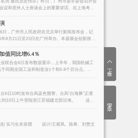
名润 通讯员史伟宗）昨日，广州市委常委会召开会
会议和党外人士座谈会上的重要讲话、在上海考察
演
日，广州市人民政府在北京举行新闻发布会，记
6年8月21日至23日在广州举办。本届展会创新推
值同比增6.4％
业联合会6日发布数据显示，上半年，我国机械工
上一版
高于同期全国工业和制造业1个和0.8个百分点。
6日10时发布台风蓝色预警。台风“白海豚”正逐
上到10日上午登陆浙江至福建北部沿海。 这将
下一版
文/广州日报全媒体记者曾繁莹、赵婉彤 实习生衣宸熠 设计/王紫凤、陈希、刘赞文