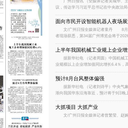
广州日报讯 （全媒体记者吴城华、王
议，传达学习习近平总书记在中央政治局
时的重要讲话重要指示和对基础教育工作
面向市民开设智能机器人夜场展
文/广州日报全媒体记者童丹 8月6
者现场获悉，第34届广州博览会将于202
行“主宾+国际、场内+场外、
上半年我国机械工业规上企业增加
据新华社电 （记者周圆）中国机械工
业规模以上企业增加值同比增长6.4％，
数据显示，上半年，机械工业规
预计8月台风整体偏强
据新华社电 （记者刘诗平）中央气象台
渐向我国华东沿海靠近，预计将于9日晚
是继台风“美莎克”“巴威”和“
大抓项目 大抓产业