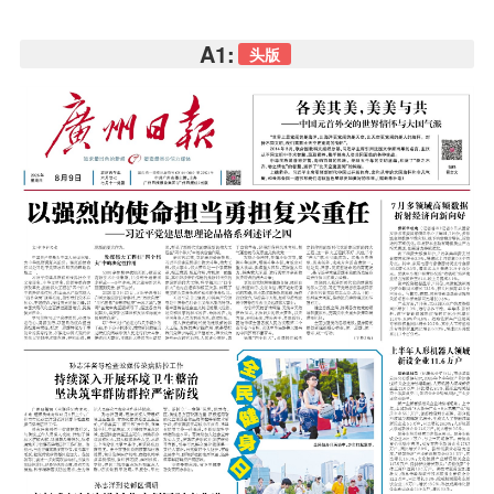
A1:
头版