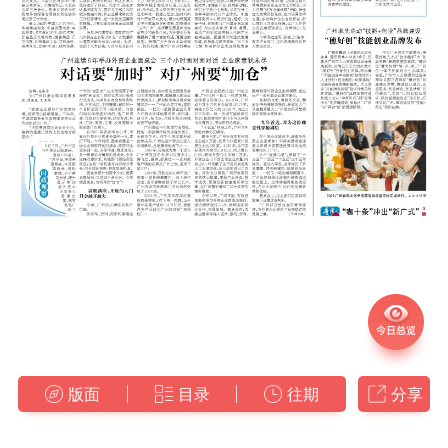
版面
目录
往期
分享