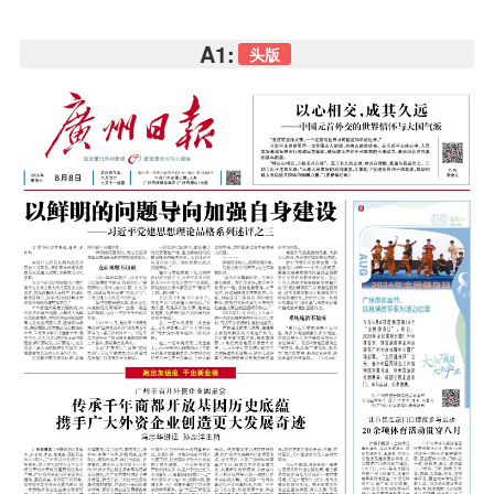
A1:
头版