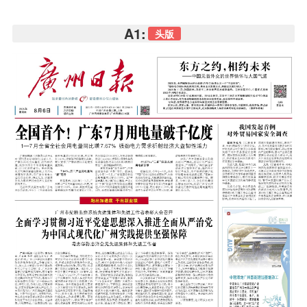
A1:
头版