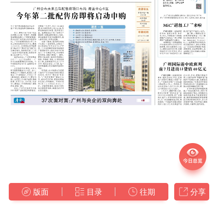
版面
目录
往期
分享