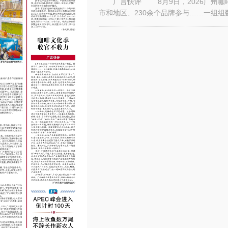
广言快评 8月9日，2026广州咖啡
市和地区、230余个品牌参与……一组
力。 咖啡虽是舶来品，但