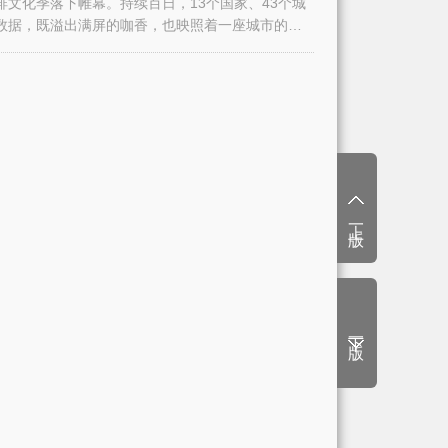
文化季落下帷幕。持续百日，13个国家、43个城
组数据，既溢出满屏的咖香，也映照着一座城市的活
上一版
下一版