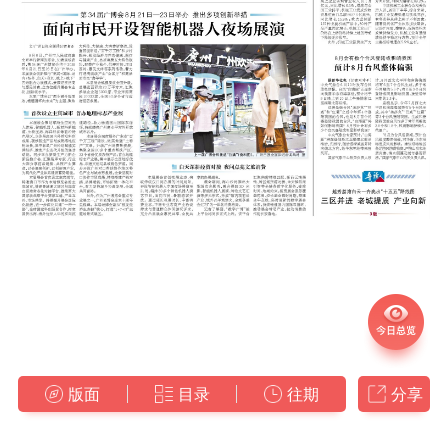
版面
目录
往期
分享