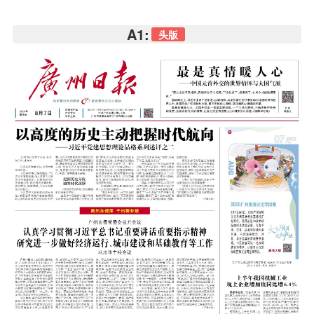
A1:
头版