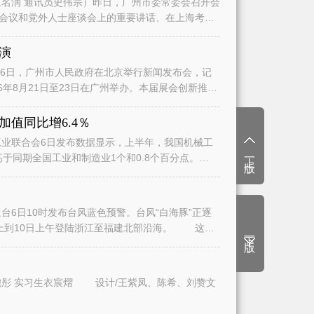
名润 通讯员史伟宗）昨日，广州市委常委会召开会
会议和党外人士座谈会上的重要讲话、在上海考察
演
日，广州市人民政府在北京举行新闻发布会，记
6年8月21日至23日在广州举办。本届展会创新推
值同比增6.4％
业联合会6日发布数据显示，上半年，我国机械工
上一版
高于同期全国工业和制造业1个和0.8个百分点。
6日10时发布台风蓝色预警。台风“白海豚”正逐
上到10日上午登陆浙江至福建北部沿海。 这将
下一版
文/广州日报全媒体记者曾繁莹、赵婉彤 实习生衣宸熠 设计/王紫凤、陈希、刘赞文