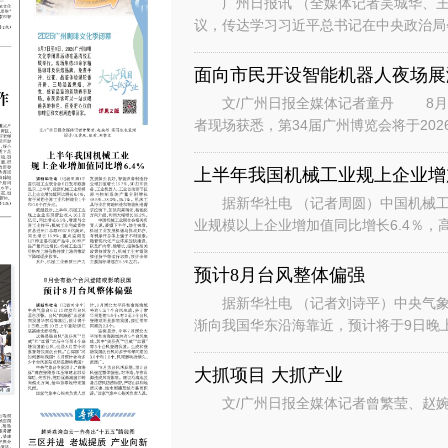
广州日报讯 （全媒体记者吴城华、王
议，传达学习习近平总书记在中央政治局
时的重要讲话重要指示和对基础教育工作
面向市民开设智能机器人夜场展
文/广州日报全媒体记者童丹 8月6
者现场获悉，第34届广州博览会将于202
行“主宾+国际、场内+场外、
上半年我国机械工业规上企业增加
据新华社电 （记者周圆）中国机械工
业规模以上企业增加值同比增长6.4％，
数据显示，上半年，机械工业规
预计8月台风整体偏强
据新华社电 （记者刘诗平）中央气象台
渐向我国华东沿海靠近，预计将于9日晚
是继台风“美莎克”“巴威”和“
大抓项目 大抓产业