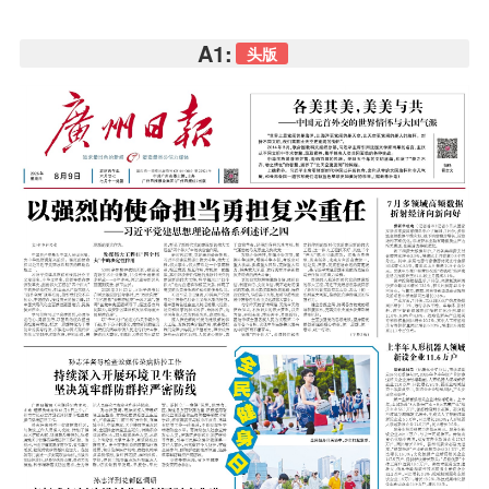
A1:
头版