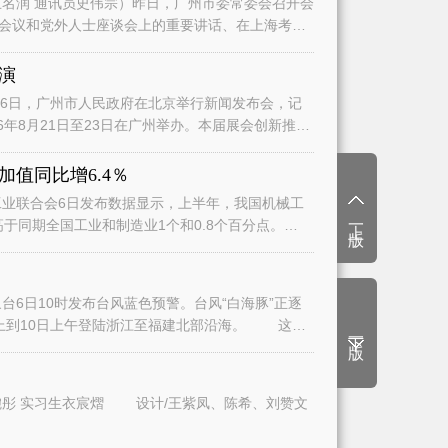
名润 通讯员史伟宗）昨日，广州市委常委会召开会
会议和党外人士座谈会上的重要讲话、在上海考察
演
日，广州市人民政府在北京举行新闻发布会，记
6年8月21日至23日在广州举办。本届展会创新推
值同比增6.4％
业联合会6日发布数据显示，上半年，我国机械工
上一版
高于同期全国工业和制造业1个和0.8个百分点。
6日10时发布台风蓝色预警。台风“白海豚”正逐
上到10日上午登陆浙江至福建北部沿海。 这将
下一版
文/广州日报全媒体记者曾繁莹、赵婉彤 实习生衣宸熠 设计/王紫凤、陈希、刘赞文