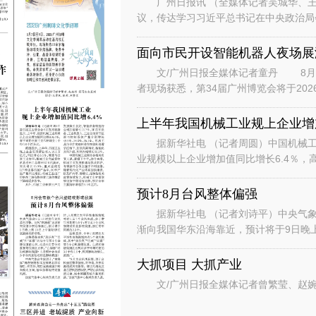
广州日报讯 （全媒体记者吴城华、王
议，传达学习习近平总书记在中央政治局
时的重要讲话重要指示和对基础教育工作
面向市民开设智能机器人夜场展
文/广州日报全媒体记者童丹 8月6
者现场获悉，第34届广州博览会将于202
行“主宾+国际、场内+场外、
上半年我国机械工业规上企业增加
据新华社电 （记者周圆）中国机械工
业规模以上企业增加值同比增长6.4％，
数据显示，上半年，机械工业规
预计8月台风整体偏强
据新华社电 （记者刘诗平）中央气象台
渐向我国华东沿海靠近，预计将于9日晚
是继台风“美莎克”“巴威”和“
大抓项目 大抓产业