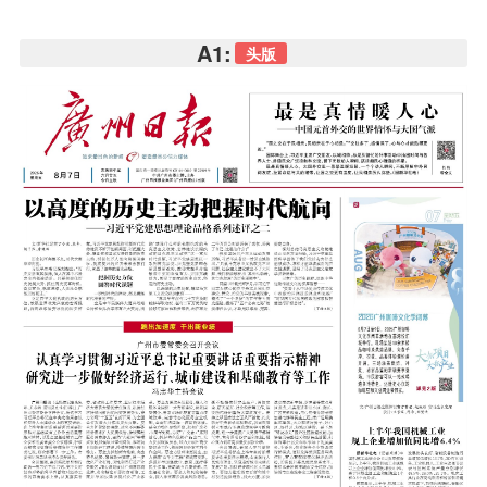
A1:
头版