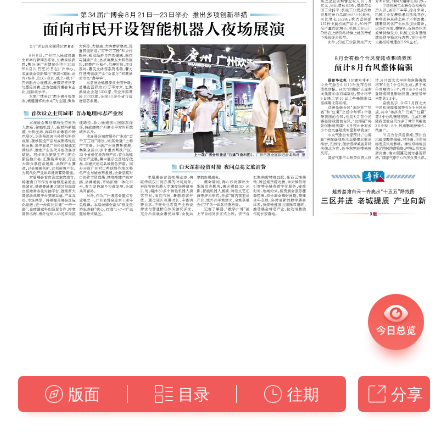
版面
目录
往期
分享