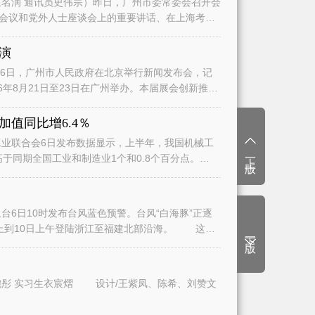
名润 通讯员史伟宗）昨日，广州市委常委会召开会
会议和党外人士座谈会上的重要讲话、在上海考察
演
日，广州市人民政府在北京举行新闻发布会，记
6年8月21日至23日在广州举办。本届展会创新推
值同比增6.4％
业联合会6日发布数据显示，上半年，我国机械工
上一版
高于同期全国工业和制造业1个和0.8个百分点。
6日10时发布台风蓝色预警。台风“白海豚”正逐
上到10日上午登陆浙江至福建北部沿海。 这将
下一版
文/广州日报全媒体记者曾繁莹、赵婉彤 实习生衣宸熠 设计/王紫凤、陈希、刘赞文