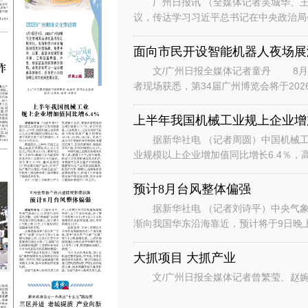
广州日报讯 （全媒体记者吴城华、王
议，传达学习习近平总书记在中央政治局
时的重要讲话重要指示和对基础教育工作
面向市民开设智能机器人夜场展
文/广州日报全媒体记者童丹 8月6
者现场获悉，第34届广州博览会将于202
行“主宾+国际、场内+场外、
上半年我国机械工业规上企业增加
据新华社电 （记者周圆）中国机械工
业规模以上企业增加值同比增长6.4％，
数据显示，上半年，机械工业规
预计8月台风整体偏强
据新华社电 （记者刘诗平）中央气象台
渐向我国华东沿海靠近，预计将于9日晚
是继台风“美莎克”“巴威”和“
大抓项目 大抓产业