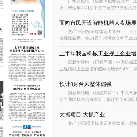
广州日报讯 （全媒体记者吴城华、王
议，传达学习习近平总书记在中央政治局
时的重要讲话重要指示和对基础教育工作
面向市民开设智能机器人夜场展
文/广州日报全媒体记者童丹 8月6
者现场获悉，第34届广州博览会将于202
行“主宾+国际、场内+场外、
上半年我国机械工业规上企业增加
据新华社电 （记者周圆）中国机械工
业规模以上企业增加值同比增长6.4％，
数据显示，上半年，机械工业规
预计8月台风整体偏强
据新华社电 （记者刘诗平）中央气象台
渐向我国华东沿海靠近，预计将于9日晚
是继台风“美莎克”“巴威”和“
大抓项目 大抓产业