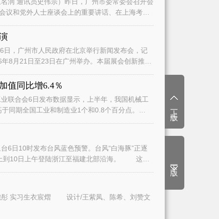
名润 通讯员史伟宗）昨日，广州市委常委会召开会
会议和党外人士座谈会上的重要讲话、在上海考察
演
日，广州市人民政府在北京举行新闻发布会，记
6年8月21日至23日在广州举办。本届展会创新推
值同比增6.4％
业联合会6日发布数据显示，上半年，我国机械工
上一版
高于同期全国工业和制造业1个和0.8个百分点。
6日10时发布台风蓝色预警。台风“白海豚”正逐
上到10日上午登陆浙江至福建北部沿海。 这将
下一版
文/广州日报全媒体记者曾繁莹、赵婉彤 实习生衣宸熠 设计/王紫凤、陈希、刘赞文