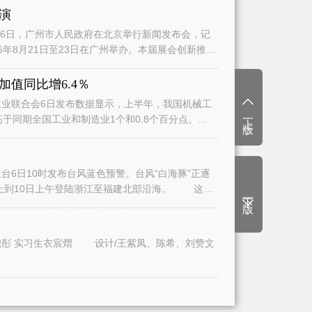
演
日，广州市人民政府在北京举行新闻发布会，记
6年8月21日至23日在广州举办。本届展会创新推
值同比增6.4％
业联合会6日发布数据显示，上半年，我国机械工
上一版
高于同期全国工业和制造业1个和0.8个百分点。
6日10时发布台风蓝色预警。台风“白海豚”正逐
上到10日上午登陆浙江至福建北部沿海。 这将
下一版
文/广州日报全媒体记者曾繁莹、赵婉彤 实习生衣宸熠 设计/王紫凤、陈希、刘赞文