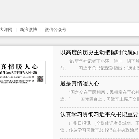
大洋网
新浪微博
微信公众号
以高度的历史主动把握时代航向
文/新华社记者丁小溪、熊丰、胡了然
前。 习近平总书记深刻指出：“历史
只要把握住历史发展大势，抓住历史变
最是真情暖人心
“国之交在于民相亲，民相亲在于心相通
近。” 国际舞台上，习近平主席广交
间与各界人士、普通民众广泛接触和交流
广州日报讯 （全媒体记者吴城华、王
议，传达学习习近平总书记在中央政治局
时的重要讲话重要指示和对基础教育工作