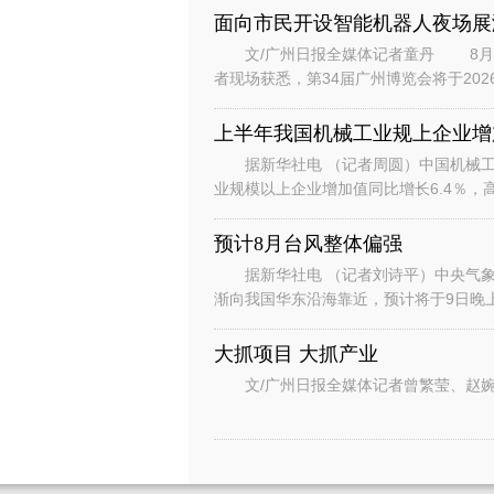
面向市民开设智能机器人夜场展
文/广州日报全媒体记者童丹 8月6
者现场获悉，第34届广州博览会将于202
行“主宾+国际、场内+场外、
上半年我国机械工业规上企业增加
据新华社电 （记者周圆）中国机械工
业规模以上企业增加值同比增长6.4％，
数据显示，上半年，机械工业规
预计8月台风整体偏强
据新华社电 （记者刘诗平）中央气象台
渐向我国华东沿海靠近，预计将于9日晚
是继台风“美莎克”“巴威”和“
大抓项目 大抓产业