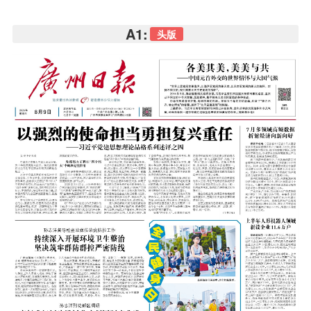
A1:
头版