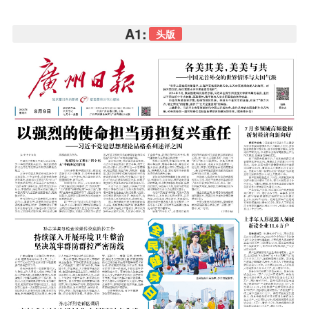
A1:
头版