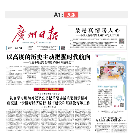
A1:
头版