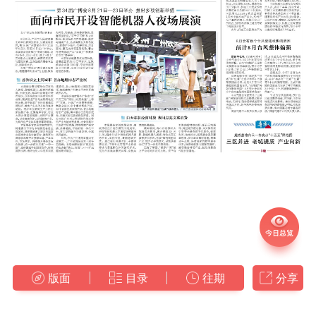
版面
目录
往期
分享