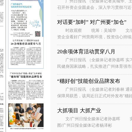
广州日报讯 （全媒体记者吴城华、王
召开外资企业圆桌会，深入学习贯彻习近
系列重要讲话重要指示精神，落实省委、
对话要“加时” 对广州要“加仓”
时政观察 统筹：吴城华 文/广州
资企业看好广州营商环境，投资信心持续
表团到访广州。” “华南美国
20余项体育活动贯穿八月
广州日报讯 （全媒体记者孙嘉晖 实习
民健身国家战略，扎实推进广州体育强市建
节、体育消费季系列活动在广州天河
“穗好创”技能创业品牌发布
广州日报讯 （全媒体记者刘春林 通
保障局获悉，该局近日正式对外发布“穗好
能培训+人才评价+创业孵化+场景
大抓项目 大抓产业
文/广州日报全媒体记者孙嘉晖 实习生谭斯文 设计/王紫凤、陈希、刘赞文
图/广州日报全媒体记者杨泽彬