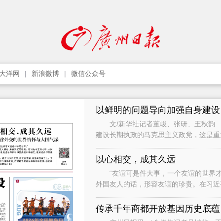
大洋网
新浪微博
微信公众号
以鲜明的问题导向加强自身建设
文/新华社记者董峻、张研、王秋韵 
建设长期执政的马克思主义政党，这是
党作为世界上最大的马克思主义执政党
以心相交，成其久远
“友谊可是件大事，一个友谊的世界才
外国友人的话，形容友谊的珍贵。在习近
础，是促进世界和平和发展的不竭动力，
传承千年商都开放基因历史底蕴