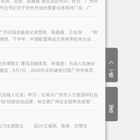
名润、贾政、陈薇薇 通讯员史伟宗）昨日，广州市
平总书记关于对外开放的重要论述和对广东、广州
日报全媒体记者贾政、陈薇薇、王名润 “欧
增强。下半年，中国欧盟商会主席将率欧资企业代
生谭斯文 通讯员穗体宣、朱珈慧）为深入实施全
上一版
设，8月7日，2026年全民健身日暨广州市体育
讯员穗人社宣）昨日，记者从广州市人力资源和社会
创”技能创业品牌，标志着广州在全国率先探索“技
下一版