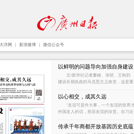
大洋网
新浪微博
微信公众号
以鲜明的问题导向加强自身建设
文/新华社记者董峻、张研、王秋韵 
建设长期执政的马克思主义政党，这是
党作为世界上最大的马克思主义执政党
以心相交，成其久远
“友谊可是件大事，一个友谊的世界才
外国友人的话，形容友谊的珍贵。在习近
础，是促进世界和平和发展的不竭动力，
传承千年商都开放基因历史底蕴