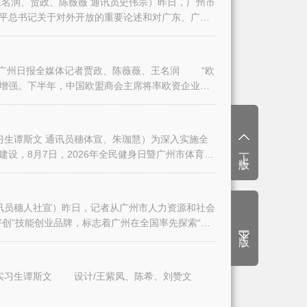
名润、贾政、陈薇薇 通讯员史伟宗）昨日，广州市
平总书记关于对外开放的重要论述和对广东、广州
日报全媒体记者贾政、陈薇薇、王名润 “欧
增强。下半年，中国欧盟商会主席将率欧资企业代
生谭斯文 通讯员穗体宣、朱珈慧）为深入实施全
上一版
设，8月7日，2026年全民健身日暨广州市体育
讯员穗人社宣）昨日，记者从广州市人力资源和社会
创”技能创业品牌，标志着广州在全国率先探索“技
下一版