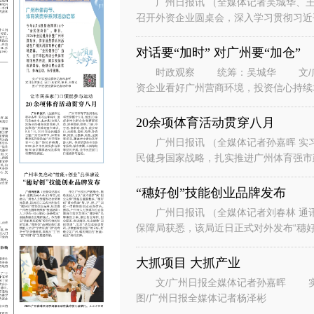
广州日报讯 （全媒体记者吴城华、王
召开外资企业圆桌会，深入学习贯彻习近
系列重要讲话重要指示精神，落实省委、
对话要“加时” 对广州要“加仓”
时政观察 统筹：吴城华 文/广州
资企业看好广州营商环境，投资信心持续
表团到访广州。” “华南美国
20余项体育活动贯穿八月
广州日报讯 （全媒体记者孙嘉晖 实习
民健身国家战略，扎实推进广州体育强市建
节、体育消费季系列活动在广州天河
“穗好创”技能创业品牌发布
广州日报讯 （全媒体记者刘春林 通
保障局获悉，该局近日正式对外发布“穗好
能培训+人才评价+创业孵化+场景
大抓项目 大抓产业
文/广州日报全媒体记者孙嘉晖 实习生谭斯文 设计/王紫凤、陈希、刘赞文
图/广州日报全媒体记者杨泽彬