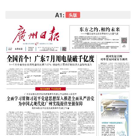
A1:
头版