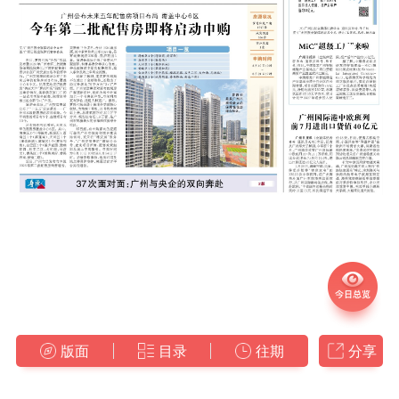
版面
目录
往期
分享