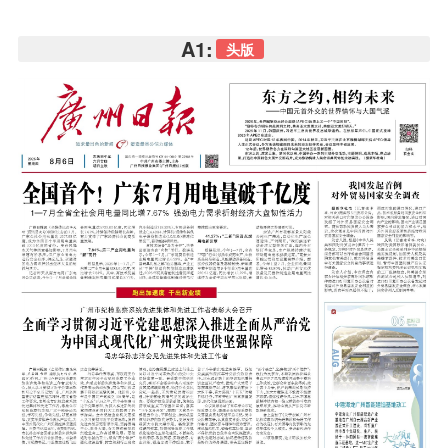
A1:
头版