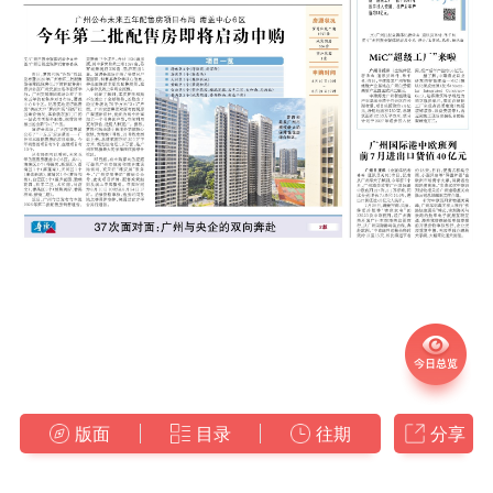
版面
目录
往期
分享