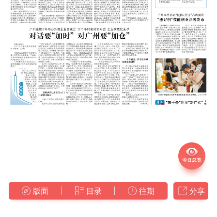
版面
目录
往期
分享