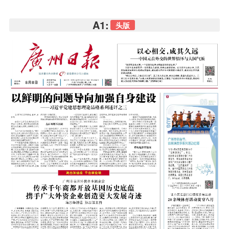
A1:
头版