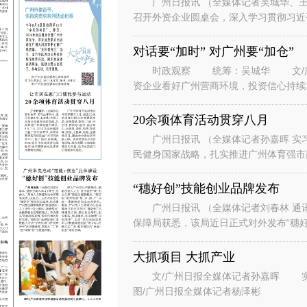
广州日报讯 （全媒体记者吴城华、王
召开外资企业圆桌会，深入学习贯彻习近
系列重要讲话重要指示精神，落实省委、
对话要“加时” 对广州要“加仓”
时政观察 统筹：吴城华 文/广州
资企业看好广州营商环境，投资信心持续
表团到访广州。” “华南美国
20余项体育活动贯穿八月
广州日报讯 （全媒体记者孙嘉晖 实习
民健身国家战略，扎实推进广州体育强市建
节、体育消费季系列活动在广州天河
“穗好创”技能创业品牌发布
广州日报讯 （全媒体记者刘春林 通
保障局获悉，该局近日正式对外发布“穗好
能培训+人才评价+创业孵化+场景
大抓项目 大抓产业
文/广州日报全媒体记者孙嘉晖 实习生谭斯文 设计/王紫凤、陈希、刘赞文
图/广州日报全媒体记者杨泽彬