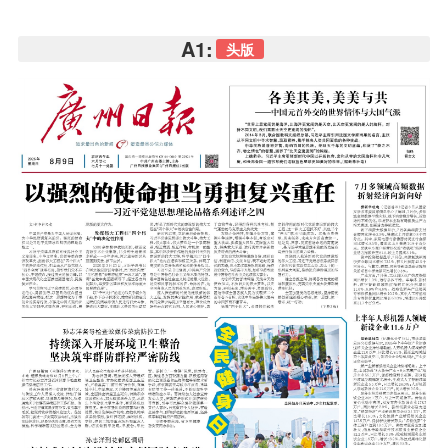
A1:
头版