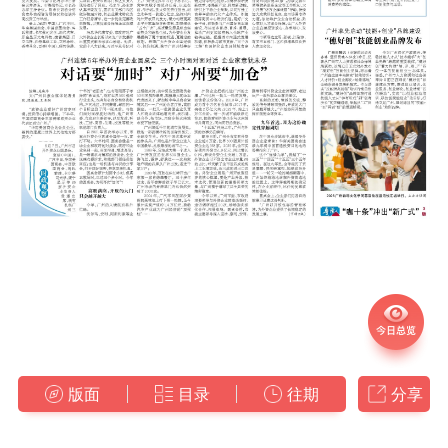
版面
目录
往期
分享