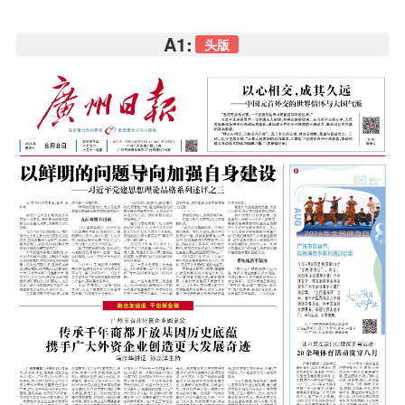
A1:
头版