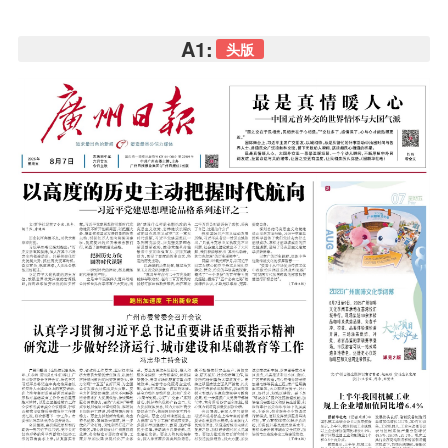
A1:
头版