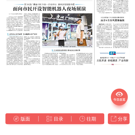
版面
目录
往期
分享