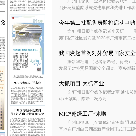
广州日报讯 （全媒体记者吴城华、王
召开纪检监察系统先进集体和先进工作者
总书记对广东、广州系列重要讲话重要指
今年第二批配售房即将启动申购
文/广州日报全媒体记者李天研 图
苑“四好”社区发布暨2026年广州市第
州安居生活体验馆举行。广州安居
我国发起首例对外贸易国家安全
据新华社电 （记者谢希瑶、何晓）商
发起了对外贸易国家安全调查。商务部新
国家安全调查。 发言人说，根据
大抓项目 大抓产业
文/广州日报全媒体记者汤南 通讯员
计/王紫凤、陈希、杨泳海
MiC“超级工厂”来啦
广州日报讯 （全媒体记者汤南 通讯
基地在广州白云湖高新产业园正式开工
云区白云湖街道，项目总投资约7.8