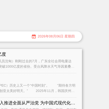
2026年08月06日 星期四
亿度
员沈甸）刚刚过去的7月，广东全社会用电量达
量突破1000亿度的省份。受台风降水天气等因素叠加
史上又一个“中国时刻”。 “期待各方明
2025年11月，韩国庆州，
全面学习贯彻习近平党建思想深入推进全面从严治党 为中国式现代化广州实践提供坚强保障