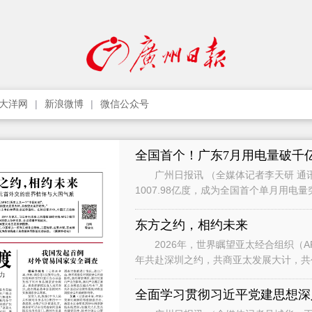
大洋网
新浪微博
微信公众号
全国首个！广东7月用电量破千
广州日报讯 （全媒体记者李天研 通讯
1007.98亿度，成为全国首个单月用电
影响，7月用电增速有所承压，
东方之约，相约未来
2026年，世界瞩望亚太经合组织（APEC）历
年共赴深圳之约，共商亚太发展大计，共创亚太美好明天。” 
习近平主席向世