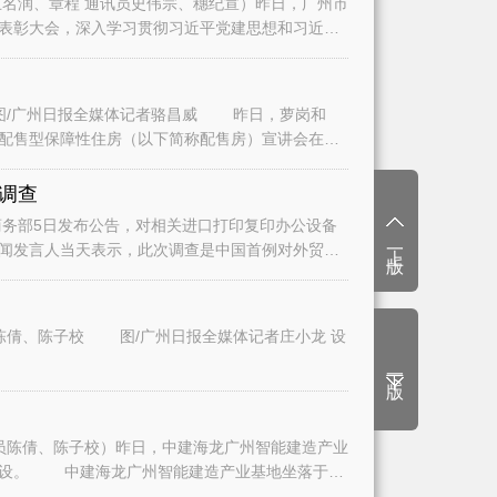
名润、章程 通讯员史伟宗、穗纪宣）昨日，广州市
表彰大会，深入学习贯彻习近平党建思想和习近平
/广州日报全媒体记者骆昌威 昨日，萝岗和
二批配售型保障性住房（以下简称配售房）宣讲会在广
调查
务部5日发布公告，对相关进口打印复印办公设备
上一版
闻发言人当天表示，此次调查是中国首例对外贸易
陈倩、陈子校 图/广州日报全媒体记者庄小龙 设
下一版
员陈倩、陈子校）昨日，中建海龙广州智能建造产业
建设。 中建海龙广州智能建造产业基地坐落于白