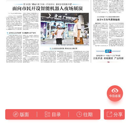
版面
目录
往期
分享