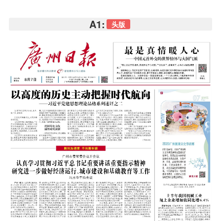
A1:
头版