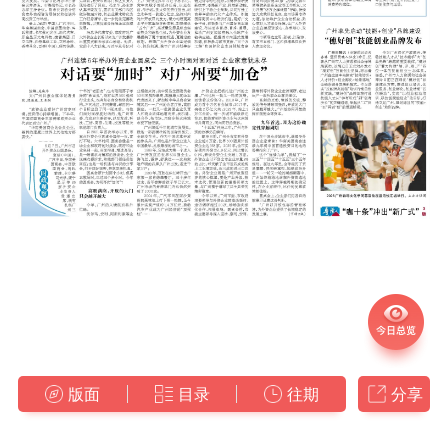
版面
目录
往期
分享