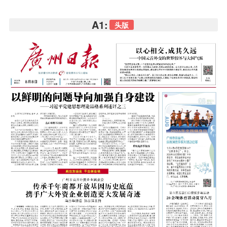
A1:
头版