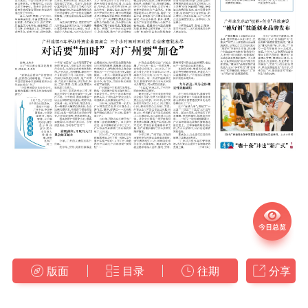
版面
目录
往期
分享