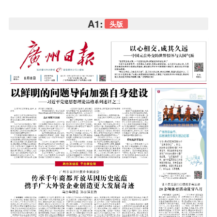
A1:
头版