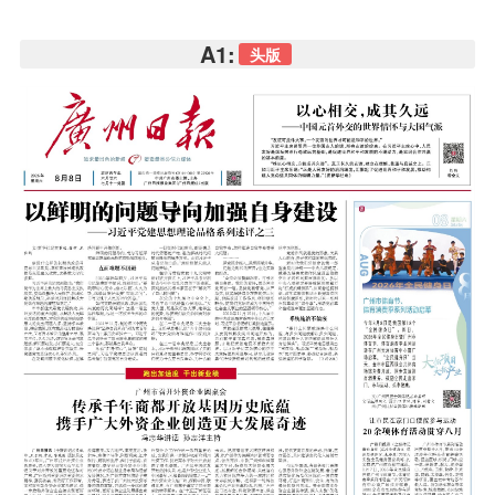
A1:
头版