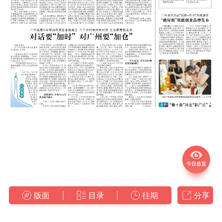
版面
目录
往期
分享