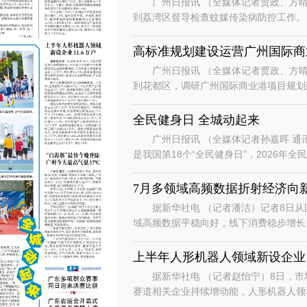
广州日报讯 （全媒体记者贾政、方晴 
到荔湾区督导检查蚊媒传染病防控工作。 孙志洋来到桥中街道恒海社区，与街道工作
员深入交流，详细了解社区防蚊灭
高标准规划建设运营广州国际商
广州日报讯 （全媒体记者贾政、方晴 
到花都区，调研广州国际商业港项目规划建设工作。 在云都广场附
俯瞰项目规划地块，听取项目整体
全民健身日 全城动起来
广州日报讯 （全媒体记者孙嘉晖 通讯员
是我国第18个“全民健身日”，2026
河体育中心南广场连
7月多领域高频数据折射经济向
据新华社电 （记者潘洁）记者8日从
域高频数据平稳向好，线下消费稳步增长
力相关赛道，创新活力持续迸发。
上半年人形机器人领域新设企业1
据新华社电 （记者赵怡宁）8日，市场
赛道相关企业持续增动能，人形机器人领域
经营主体亮点突出，制造业企