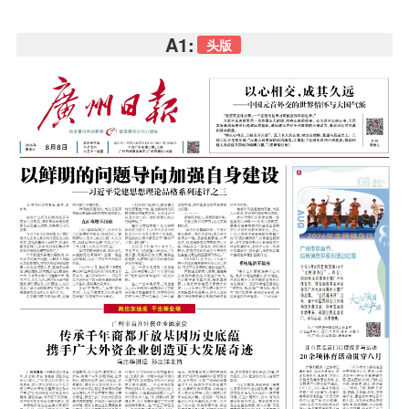
A1:
头版