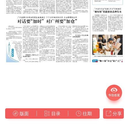
版面
目录
往期
分享