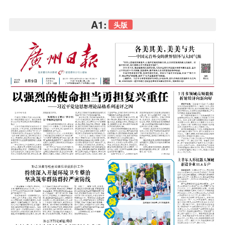
A1:
头版