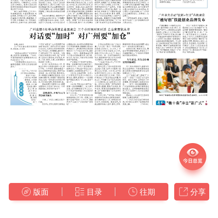
版面
目录
往期
分享