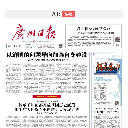
A1:
头版