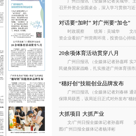
广州日报讯 （全媒体记者吴城华、王
召开外资企业圆桌会，深入学习贯彻习近
系列重要讲话重要指示精神，落实省委、
对话要“加时” 对广州要“加仓”
时政观察 统筹：吴城华 文/广州
资企业看好广州营商环境，投资信心持续
表团到访广州。” “华南美国
20余项体育活动贯穿八月
广州日报讯 （全媒体记者孙嘉晖 实习
民健身国家战略，扎实推进广州体育强市建
节、体育消费季系列活动在广州天河
“穗好创”技能创业品牌发布
广州日报讯 （全媒体记者刘春林 通
保障局获悉，该局近日正式对外发布“穗好
能培训+人才评价+创业孵化+场景
大抓项目 大抓产业
文/广州日报全媒体记者孙嘉晖 实习生谭斯文 设计/王紫凤、陈希、刘赞文
图/广州日报全媒体记者杨泽彬