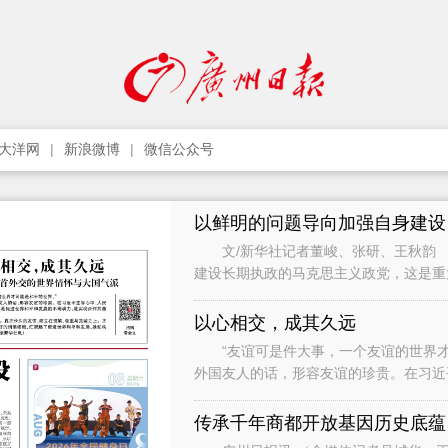
大洋网
新浪微博
微信公众号
以鲜明的问题导向加强自身建设
文/新华社记者董峻、张研、王秋韵 
建设长期执政的马克思主义政党，这是
党作为世界上最大的马克思主义执政党
以心相交，成其久远
“友谊可是件大事，一个友谊的世界才
外国友人的话，形容友谊的珍贵。在习近
础，是促进世界和平和发展的不竭动力，
传承千年商都开放基因历史底蕴