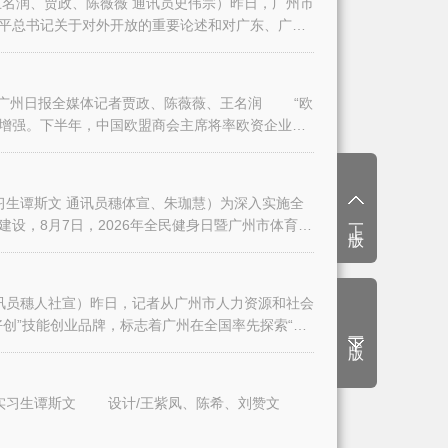
名润、贾政、陈薇薇 通讯员史伟宗）昨日，广州市
平总书记关于对外开放的重要论述和对广东、广州
日报全媒体记者贾政、陈薇薇、王名润 “欧
增强。下半年，中国欧盟商会主席将率欧资企业代
生谭斯文 通讯员穗体宣、朱珈慧）为深入实施全
上一版
设，8月7日，2026年全民健身日暨广州市体育
讯员穗人社宣）昨日，记者从广州市人力资源和社会
创”技能创业品牌，标志着广州在全国率先探索“技
下一版