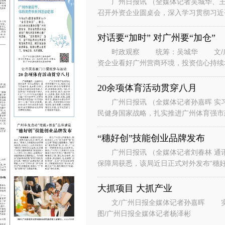
广州日报讯 （全媒体记者吴城华、王
召开外资企业圆桌会，深入学习贯彻习近
系列重要讲话重要指示精神，落实省委、
对话要“加时” 对广州要“加仓”
时政观察 统筹：吴城华 文/广州
资企业看好广州营商环境，投资信心持续
表团到访广州。” “华南美国
20余项体育活动贯穿八月
广州日报讯 （全媒体记者孙嘉晖 实习
民健身国家战略，扎实推进广州体育强市建
节、体育消费季系列活动在广州天河
“穗好创”技能创业品牌发布
广州日报讯 （全媒体记者刘春林 通
保障局获悉，该局近日正式对外发布“穗好
能培训+人才评价+创业孵化+场景
大抓项目 大抓产业
文/广州日报全媒体记者孙嘉晖 实习生谭斯文 设计/王紫凤、陈希、刘赞文
图/广州日报全媒体记者杨泽彬