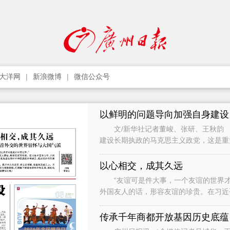
大洋网
新浪微博
微信公众号
以鲜明的问题导向加强自身建设
文/新华社记者董峻、张研、王秋韵 
建设长期执政的马克思主义政党，这是
党作为世界上最大的马克思主义执政党
以心相交，成其久远
“友谊可是件大事，一个友谊的世界才
外国友人的话，形容友谊的珍贵。在习近
础，是促进世界和平和发展的不竭动力，
传承千年商都开放基因历史底蕴