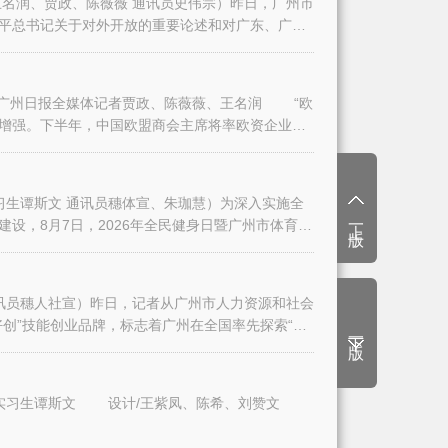
名润、贾政、陈薇薇 通讯员史伟宗）昨日，广州市
平总书记关于对外开放的重要论述和对广东、广州
日报全媒体记者贾政、陈薇薇、王名润 “欧
增强。下半年，中国欧盟商会主席将率欧资企业代
生谭斯文 通讯员穗体宣、朱珈慧）为深入实施全
上一版
设，8月7日，2026年全民健身日暨广州市体育
讯员穗人社宣）昨日，记者从广州市人力资源和社会
创”技能创业品牌，标志着广州在全国率先探索“技
下一版